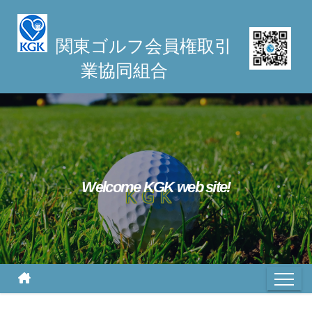
S
k
関東ゴルフ会員権取引
i
業協同組合
p
t
o
c
o
n
t
Welcome KGK web site!
e
n
t