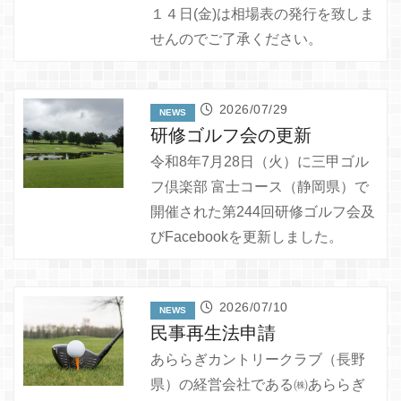
１４日(金)は相場表の発行を致しま
せんのでご了承ください。
2026/07/29
NEWS
研修ゴルフ会の更新
令和8年7月28日（火）に三甲ゴル
フ倶楽部 富士コース（静岡県）で
開催された第244回研修ゴルフ会及
びFacebookを更新しました。
2026/07/10
NEWS
民事再生法申請
あららぎカントリークラブ（長野
県）の経営会社である㈱あららぎ