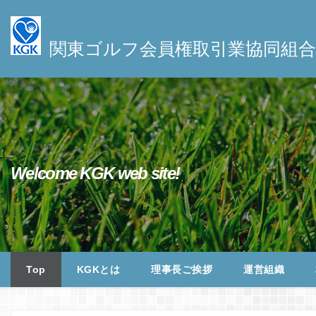
S
k
関東ゴルフ会員権取引業協同組合
i
p
t
o
c
o
n
Welcome KGK web site!
t
e
n
t
Top
KGKとは
理事長ご挨拶
運営組織