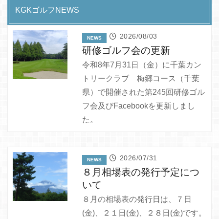
KGKゴルフNEWS
2026/08/03
NEWS
研修ゴルフ会の更新
令和8年7月31日（金）に千葉カン
トリークラブ 梅郷コース（千葉
県）で開催された第245回研修ゴル
フ会及びFacebookを更新しまし
た。
2026/07/31
NEWS
８月相場表の発行予定につ
いて
８月の相場表の発行日は、７日
(金)、２１日(金)、２８日(金)です。