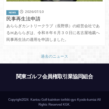
2026/07/10
NEWS
民事再生法申請
あららぎカントリークラブ（長野県）の経営会社であ
る㈱あららぎは、令和８年６月３０日に名古屋地裁へ
民事再生法の適用を申請しました。
過去のニュース
関東ゴルフ会員権取引業協同組合
Copyright2024. Kantou Golf-kaiinken torihiki-gyo Kyodo-kumiai All
Rights Reserved
KGK
.