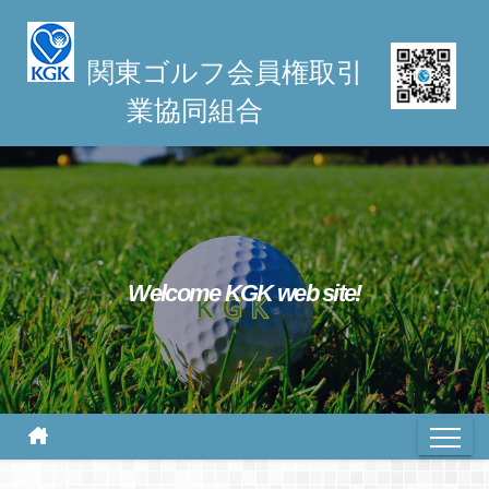
S
k
関東ゴルフ会員権取引
i
業協同組合
p
t
o
c
o
n
t
Welcome KGK web site!
e
n
t