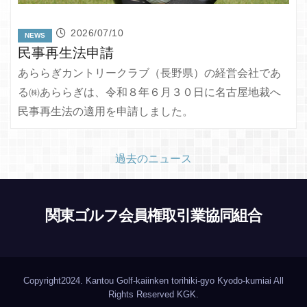
2026/07/10
NEWS
民事再生法申請
あららぎカントリークラブ（長野県）の経営会社であ
る㈱あららぎは、令和８年６月３０日に名古屋地裁へ
民事再生法の適用を申請しました。
過去のニュース
関東ゴルフ会員権取引業協同組合
Copyright2024. Kantou Golf-kaiinken torihiki-gyo Kyodo-kumiai All
Rights Reserved
KGK
.