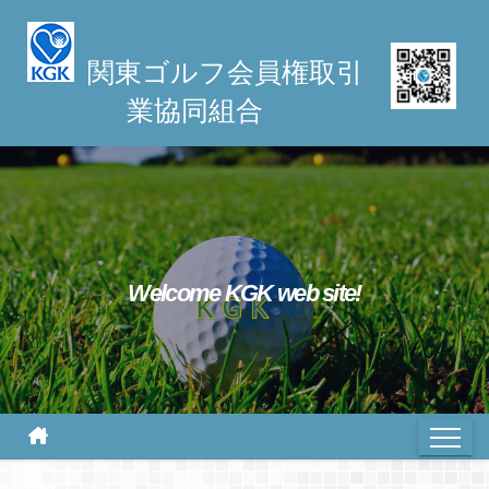
S
k
関東ゴルフ会員権取引
i
業協同組合
p
t
o
c
o
n
t
Welcome KGK web site!
e
n
t