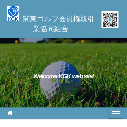
S
k
関東ゴルフ会員権取引
i
業協同組合
p
t
o
c
o
n
t
Welcome KGK web site!
e
n
t