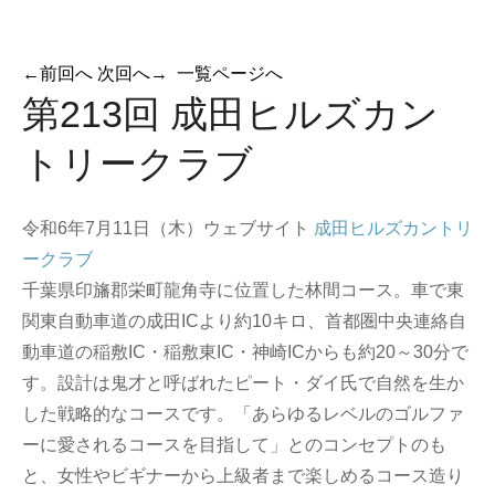
←
前回へ
次回へ
→
一覧ページへ
第213回 成田ヒルズカン
トリークラブ
令和6年7月11日（木）ウェブサイト
成田ヒルズカントリ
ークラブ
千葉県印旛郡栄町龍角寺に位置した林間コース。車で東
関東自動車道の成田ICより約10キロ、首都圏中央連絡自
動車道の稲敷IC・稲敷東IC・神崎ICからも約20～30分で
す。設計は鬼才と呼ばれたピート・ダイ氏で自然を生か
した戦略的なコースです。「あらゆるレベルのゴルファ
ーに愛されるコースを目指して」とのコンセプトのも
と、女性やビギナーから上級者まで楽しめるコース造り