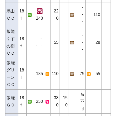
・
鳩山
18
22
・
110
ＣＣ
H
240
0
・
飯能
・
くす
18
・
55
・
28
の樹
H
・・
・
ＣＣ
飯能
グリ
18
185
110
75
55
ーン
H
ＣＣ
名
飯能
18
33
15
250
不
ＧＣ
H
0
0
可