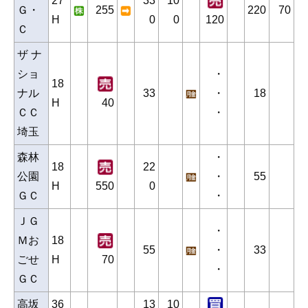
27
33
10
Ｇ・
255
220
70
H
0
0
120
Ｃ
ザ ナ
ショ
・
18
ナル
33
・
18
H
40
ＣＣ
・
埼玉
森林
・
18
22
公園
・
55
H
550
0
ＧＣ
・
ＪＧ
・
Ｍお
18
55
・
33
ごせ
H
70
・
ＧＣ
高坂
36
13
10