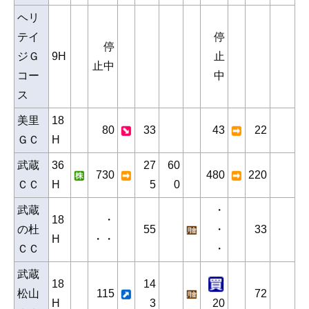
ヘリ
テイ
停
停
ジＧ
9H
止
止中
コー
中
ス
美里
18
80
33
43
22
ＧＣ
H
武蔵
36
27
60
730
480
220
ＣＣ
H
5
0
武蔵
・
18
・
の杜
55
・
33
H
・・
ＣＣ
・
武蔵
18
14
松山
115
72
H
3
20