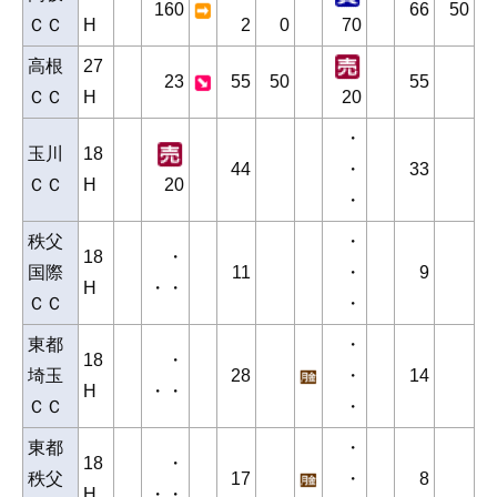
160
66
50
ＣＣ
H
2
0
70
高根
27
23
55
50
55
ＣＣ
H
20
・
玉川
18
44
・
33
ＣＣ
H
20
・
秩父
・
18
・
国際
11
・
9
H
・・
ＣＣ
・
東都
・
18
・
埼玉
28
・
14
H
・・
ＣＣ
・
東都
・
18
・
秩父
17
・
8
H
・・