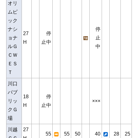
オリ
ムピ
ック
ナシ
停
27
停
ョナ
止
H
止中
ルＧ
中
ＣＷ
ＥＳ
Ｔ
川口
パブ
18
停
リッ
×××
H
止中
クＧ
場
川越
27
55
55
50
40
28
25