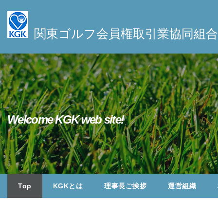
S
k
関東ゴルフ会員権取引業協同組合
i
p
t
o
c
o
n
Welcome KGK web site!
t
e
n
t
Top
KGKとは
理事長ご挨拶
運営組織