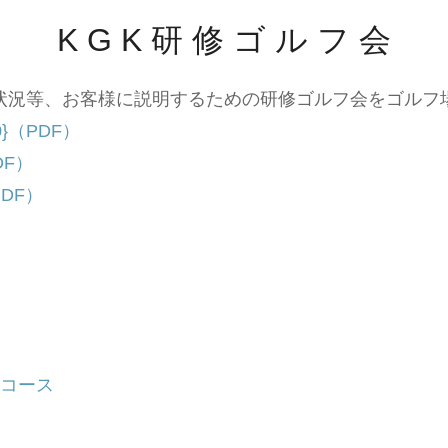
K G K 研 修 ゴ ル フ 会
状況等、お客様に説明するための研修ゴルフ会をゴルフ
}（PDF）
DF）
DF）
山コース